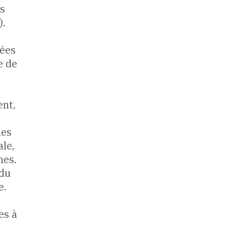
es
).
nées
e de
ent,
les
ale,
nes.
 du
e.
es à