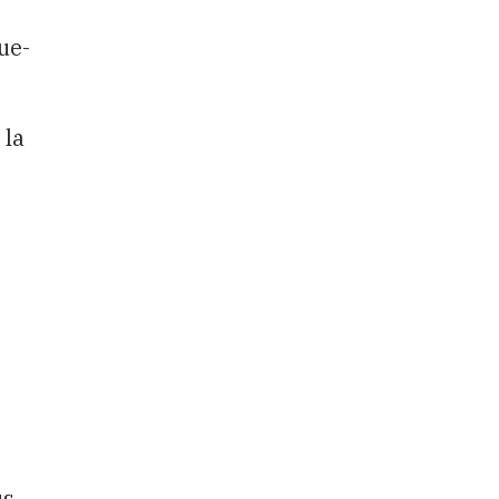
ue-
 la
us