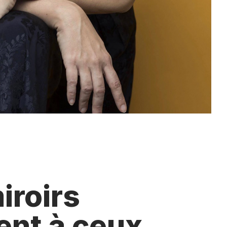
iroirs
ent à ceux