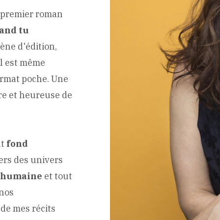
 premier roman
and tu
ène d'édition,
il est même
ormat poche. Une
ère et heureuse de
nt
fond
ers des univers
 humaine
et tout
 nos
 de mes récits