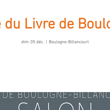
 du Livre de Bou
dim. 05 déc.
  |  
Boulogne-Billancourt
Aucun billet en vente
Voir d'autres événements