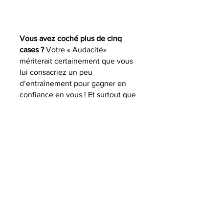
Vous avez coché plus de cinq
cases ?
Votre « Audacité»
mériterait certainement que vous
lui consacriez un peu
d’entraînement pour gagner en
confiance en vous ! Et surtout que
vous commenciez à croire qu’il
est possible de changer les
choses, quels que soient votre
âge et votre vie passée. Mais rien
ne peut se faire sans vous : vous
devez tout d’abord faire grandir
votre volonté et votre
détermination. Vous seul(e)
pouvez trouver la motivation et
déclencher les actions du
changement. Votre objectif : faire